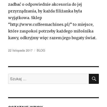
zadbać o odpowiednie akcesoria do jej
przyrządzania, by każda filiżanka była
wyjątkowa. Sklep
“http://www.coffeemachines.pl/” to miejsce,
które zaspokoi potrzeby każdego miłośnika
kawy, odkryjmy więc razem jego bogaty świat.
Opublikowano
Kategorie
22 listopada 2017
BLOG
SZU
Szukaj: