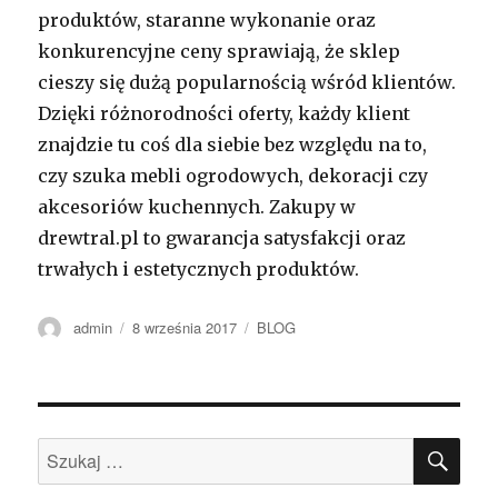
produktów, staranne wykonanie oraz
konkurencyjne ceny sprawiają, że sklep
cieszy się dużą popularnością wśród klientów.
Dzięki różnorodności oferty, każdy klient
znajdzie tu coś dla siebie bez względu na to,
czy szuka mebli ogrodowych, dekoracji czy
akcesoriów kuchennych. Zakupy w
drewtral.pl to gwarancja satysfakcji oraz
trwałych i estetycznych produktów.
Autor
Opublikowano
Kategorie
admin
8 września 2017
BLOG
SZU
Szukaj: