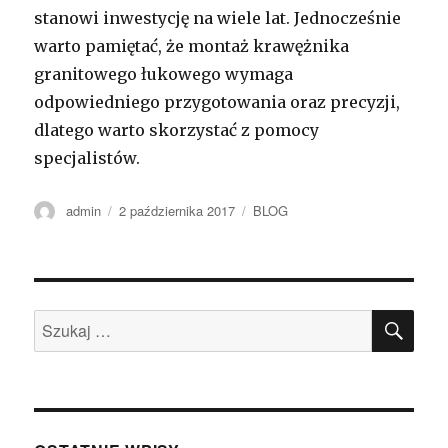
stanowi inwestycję na wiele lat. Jednocześnie
warto pamiętać, że montaż krawężnika
granitowego łukowego wymaga
odpowiedniego przygotowania oraz precyzji,
dlatego warto skorzystać z pomocy
specjalistów.
Autor
Opublikowano
Kategorie
admin
2 października 2017
BLOG
SZU
Szukaj: