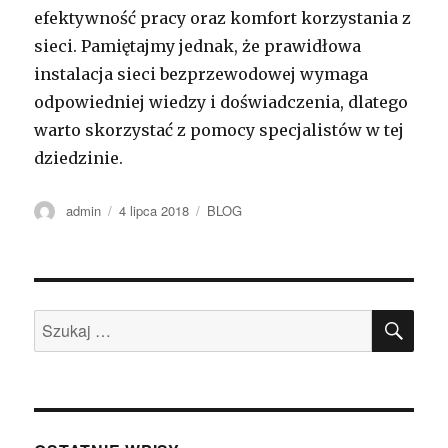
efektywność pracy oraz komfort korzystania z
sieci. Pamiętajmy jednak, że prawidłowa
instalacja sieci bezprzewodowej wymaga
odpowiedniej wiedzy i doświadczenia, dlatego
warto skorzystać z pomocy specjalistów w tej
dziedzinie.
Autor
Opublikowano
Kategorie
admin
4 lipca 2018
BLOG
SZU
Szukaj: