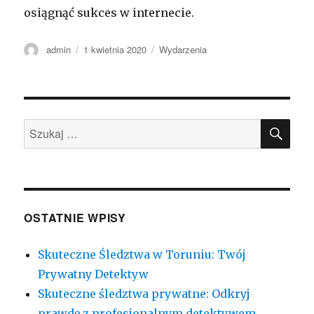
osiągnąć sukces w internecie.
Autor
Opublikowano
Kategorie
admin
1 kwietnia 2020
Wydarzenia
SZU
Szukaj:
OSTATNIE WPISY
Skuteczne Śledztwa w Toruniu: Twój
Prywatny Detektyw
Skuteczne śledztwa prywatne: Odkryj
prawdę z profesjonalnym detektywem