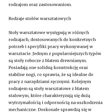
rodzajom oraz zastosowaniom.
Rodzaje stołów warsztatowych
Stoły warsztatowe występują w różnych
rodzajach, dostosowanych do konkretnych
potrzeb i specyfiki pracy wykonywanej w
warsztacie. Jednym z popularniejszych typów
są stoły robocze z blatem drewnianym.
Posiadają one solidną konstrukcję oraz
stabilne nogi, co sprawia, że są idealne do
pracy z narzędziami ręcznymi. Kolejnym
rodzajem są stoły warsztatowe z blatem
stalowym, które charakteryzują się dużą
wytrzymałością i odpornością na uszkodzenia
mechaniczne. Doskonale sprawdzą się w