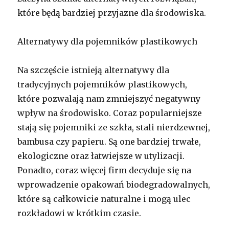
które będą bardziej przyjazne dla środowiska.
Alternatywy dla pojemników plastikowych
Na szczęście istnieją alternatywy dla
tradycyjnych pojemników plastikowych,
które pozwalają nam zmniejszyć negatywny
wpływ na środowisko. Coraz popularniejsze
stają się pojemniki ze szkła, stali nierdzewnej,
bambusa czy papieru. Są one bardziej trwałe,
ekologiczne oraz łatwiejsze w utylizacji.
Ponadto, coraz więcej firm decyduje się na
wprowadzenie opakowań biodegradowalnych,
które są całkowicie naturalne i mogą ulec
rozkładowi w krótkim czasie.