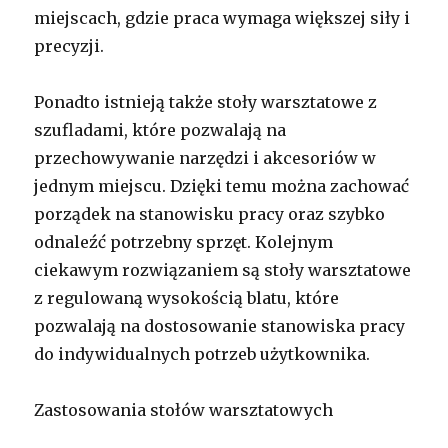
miejscach, gdzie praca wymaga większej siły i
precyzji.
Ponadto istnieją także stoły warsztatowe z
szufladami, które pozwalają na
przechowywanie narzędzi i akcesoriów w
jednym miejscu. Dzięki temu można zachować
porządek na stanowisku pracy oraz szybko
odnaleźć potrzebny sprzęt. Kolejnym
ciekawym rozwiązaniem są stoły warsztatowe
z regulowaną wysokością blatu, które
pozwalają na dostosowanie stanowiska pracy
do indywidualnych potrzeb użytkownika.
Zastosowania stołów warsztatowych