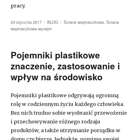
pracy.
Opublikowano
Kategorie
Tagi
24 stycznia 2017
BLOG
Ściana wspinaczkowa
,
Ściana
wspinaczkowa wynejm
Pojemniki plastikowe
znaczenie, zastosowanie i
wpływ na środowisko
Pojemniki plastikowe odgrywają ogromną
rolę w codziennym życiu każdego człowieka.
Bez nich trudno sobie wyobrazić przewożenie
i przechowywanie różnego rodzaju
produktów, a także utrzymanie porządku w
domu czy biurze. Jednakże, pomimo swojej