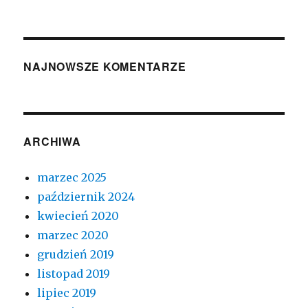
NAJNOWSZE KOMENTARZE
ARCHIWA
marzec 2025
październik 2024
kwiecień 2020
marzec 2020
grudzień 2019
listopad 2019
lipiec 2019