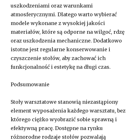
uszkodzeniami oraz warunkami
atmosferycznymi. Dlatego warto wybierać
modele wykonane z wysokiej jakości
materiałów, które są odporne na wilgoć, rdzę
oraz uszkodzenia mechaniczne. Dodatkowo
istotne jest regularne konserwowanie i
czyszczenie stołów, aby zachować ich
funkcjonalność i estetykę na długi czas.
Podsumowanie
Stoły warsztatowe stanowią niezastąpiony
element wyposażenia każdego warsztatu, bez
którego ciężko wyobrazić sobie sprawną i
efektywną pracę. Dostępne na rynku
różnorodne rodzaje stołów pozwalają