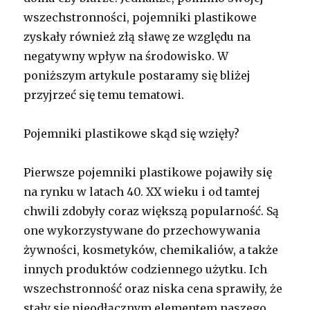
wszechstronności, pojemniki plastikowe
zyskały również złą sławę ze względu na
negatywny wpływ na środowisko. W
poniższym artykule postaramy się bliżej
przyjrzeć się temu tematowi.
Pojemniki plastikowe skąd się wzięły?
Pierwsze pojemniki plastikowe pojawiły się
na rynku w latach 40. XX wieku i od tamtej
chwili zdobyły coraz większą popularność. Są
one wykorzystywane do przechowywania
żywności, kosmetyków, chemikaliów, a także
innych produktów codziennego użytku. Ich
wszechstronność oraz niska cena sprawiły, że
stały się nieodłącznym elementem naszego