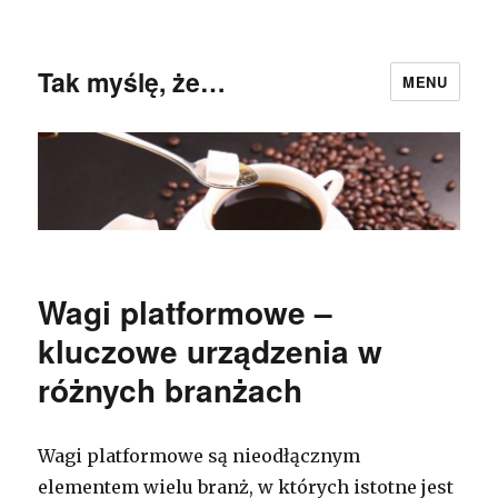
Tak myślę, że…
MENU
Wagi platformowe –
kluczowe urządzenia w
różnych branżach
Wagi platformowe są nieodłącznym
elementem wielu branż, w których istotne jest