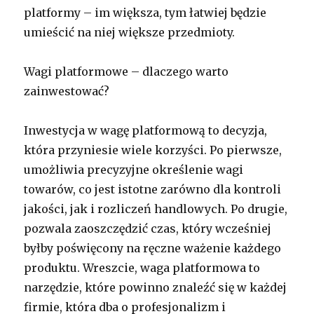
platformy – im większa, tym łatwiej będzie
umieścić na niej większe przedmioty.
Wagi platformowe – dlaczego warto
zainwestować?
Inwestycja w wagę platformową to decyzja,
która przyniesie wiele korzyści. Po pierwsze,
umożliwia precyzyjne określenie wagi
towarów, co jest istotne zarówno dla kontroli
jakości, jak i rozliczeń handlowych. Po drugie,
pozwala zaoszczędzić czas, który wcześniej
byłby poświęcony na ręczne ważenie każdego
produktu. Wreszcie, waga platformowa to
narzędzie, które powinno znaleźć się w każdej
firmie, która dba o profesjonalizm i