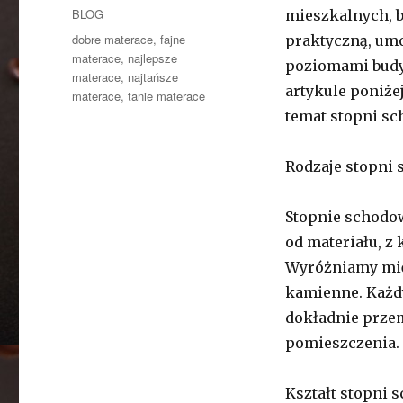
Kategorie
BLOG
mieszkalnych, b
Tagi
dobre materace
,
fajne
praktyczną, umo
materace
,
najlepsze
poziomami budyn
materace
,
najtańsze
artykule poniże
materace
,
tanie materace
temat stopni s
Rodzaje stopni
Stopnie schodow
od materiału, z 
Wyróżniamy mię
kamienne. Każdy
dokładnie przem
pomieszczenia.
Kształt stopni 