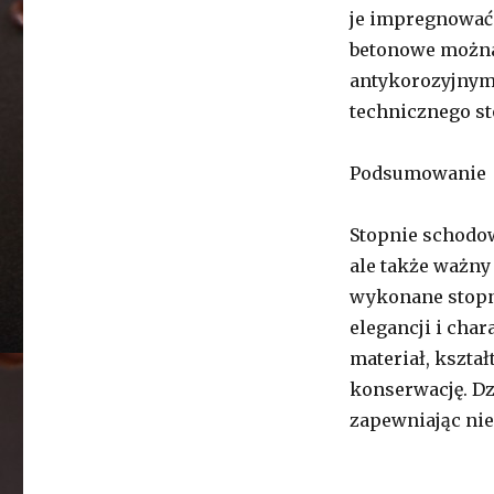
je impregnować 
betonowe można
antykorozyjnymi
technicznego st
Podsumowanie
Stopnie schodow
ale także ważny
wykonane stopn
elegancji i char
materiał, kszta
konserwację. Dz
zapewniając nie