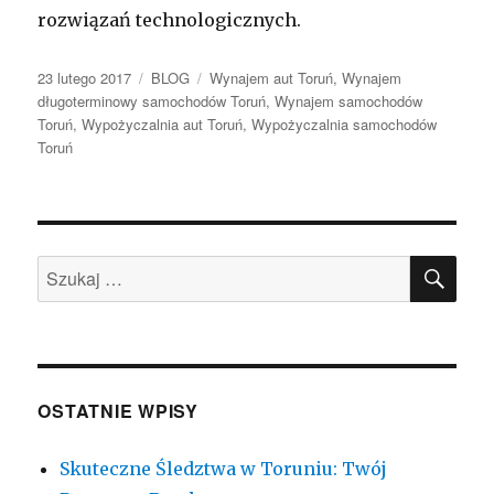
rozwiązań technologicznych.
Opublikowano
Kategorie
Tagi
23 lutego 2017
BLOG
Wynajem aut Toruń
,
Wynajem
długoterminowy samochodów Toruń
,
Wynajem samochodów
Toruń
,
Wypożyczalnia aut Toruń
,
Wypożyczalnia samochodów
Toruń
SZU
Szukaj:
OSTATNIE WPISY
Skuteczne Śledztwa w Toruniu: Twój