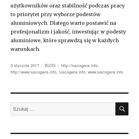
użytkowników oraz stabilność podczas pracy
to priorytet przy wyborze podestów
aluminiowych. Dlatego warto postawić na
profesjonalizm i jakość, inwestując w podesty
aluminiowe, które sprawdzą się w każdych
warunkach.
Opublikowano
Kategorie
Tagi
3 stycznia 2017
BLOG
http://iuscogens.info
,
http://www.iuscogens.info
,
Iuscogens.info
,
www.iuscogens.info
SZU
Szukaj: